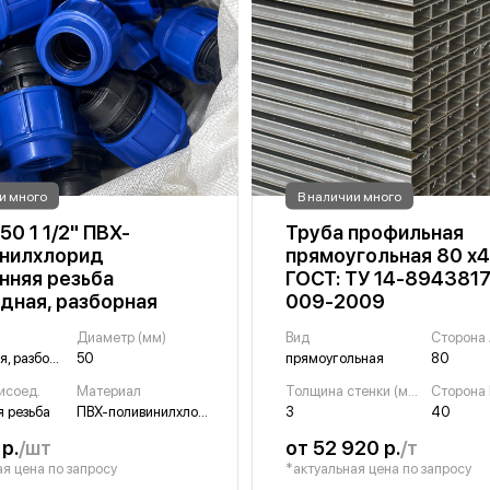
и много
В наличии много
50 1 1/2" ПВХ-
Труба профильная
инилхлорид
прямоугольная 80 х4
нняя резьба
ГОСТ: ТУ 14-894381
дная, разборная
009-2009
Диаметр (мм)
Вид
Сторона 
переходная, разборная
50
прямоугольная
80
исоед.
Материал
Толщина стенки (мм)
Сторона 
я резьба
ПВХ-поливинилхлорид
3
40
р.
/шт
от 52 920 р.
/т
я цена по запросу
*актуальная цена по запросу