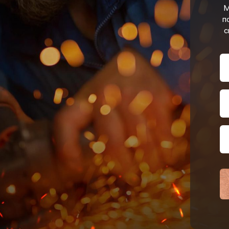
М
п
с