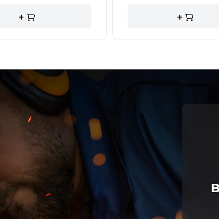
+
+
в