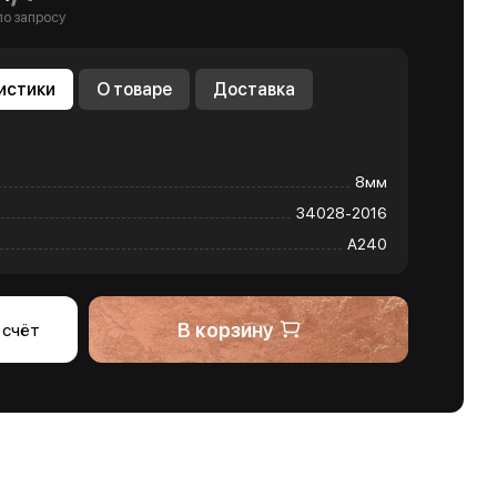
по запросу
истики
О товаре
Доставка
8мм
34028-2016
А240
В корзину
 счёт