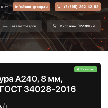
 счёт
info@smt-group.ru
+7 (395)-292-42-82
Каталог товаров
В корзине:
0 позиций
В наличии
ра А240, 8 мм,
, ГОСТ 34028-2016
.
/т