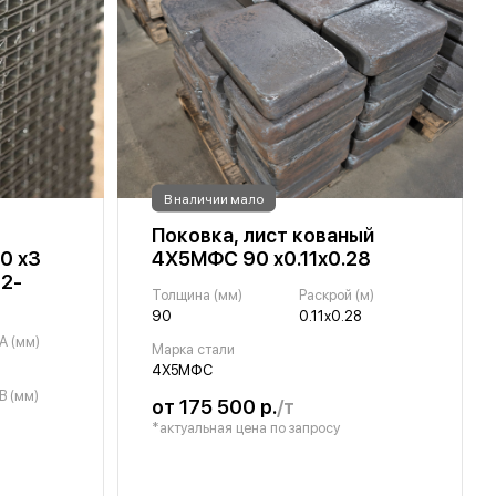
В наличии мало
Поковка, лист кованый
0 х3
4Х5МФС 90 х0.11х0.28
72-
Толщина (мм)
Раскрой (м)
90
0.11х0.28
A (мм)
Марка стали
4Х5МФС
B (мм)
от 175 500 р.
/т
*актуальная цена по запросу