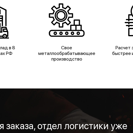
лад в 8
Свое
Расчет з
дах РФ
металлообрабатывающее
быстрее и
производство
 заказа, отдел логистики уже