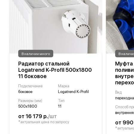
В наличии много
В наличи
Радиатор стальной
Муфта 
Logatrend K-Profil 500х1800
полив
11 боковое
внутре
перехо
Подключение
Марка
боковое
Logatrend K-Profil
Вид
Размеры (мм)
Тип
500х1800
11
Способ пр
внутрення
от 16 179 р.
/шт
от 990 
*актуальная цена по запросу
*актуальна