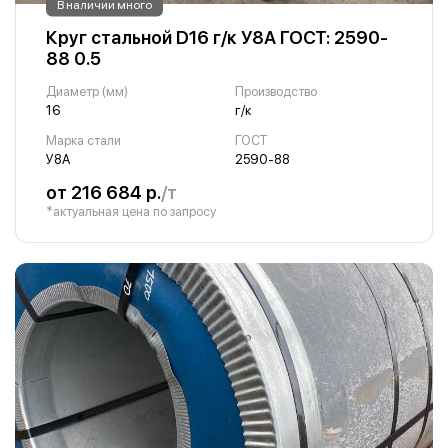
В наличии много
Круг стальной D16 г/к У8А ГОСТ: 2590-
88 0.5
Диаметр (мм)
Производство
16
г/к
Марка стали
ГОСТ
У8А
2590-88
от 216 684 р.
/т
*актуальная цена по запросу