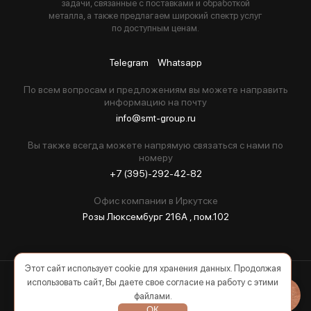
задачи, связанные с поставками и обработкой
металла, а также предлагаем широкий спектр услуг
по доступным ценам.
Telegram
Whatsapp
По всем вопросам и предложениям вы можете направить
информацию на почту
info@smt-group.ru
Вы также всегда можете напрямую связаться с нами по
номеру
+7 (395)-292-42-82
Офис компании в Иркутске
Розы Люксембург 216А , пом.102
Этот сайт использует cookie для хранения данных. Продолжая
использовать сайт, Вы даете свое согласие на работу с этими
2026 © Все права защищены
файлами.
ОК