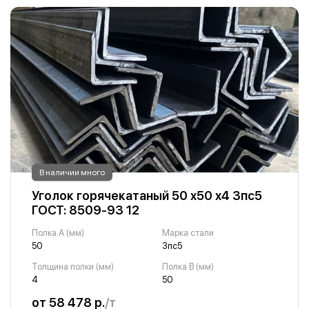
В наличии много
Уголок горячекатаный 50 х50 х4 3пс5
ГОСТ: 8509-93 12
Полка A (мм)
Марка стали
50
3пс5
Толщина полки (мм)
Полка B (мм)
4
50
от 58 478 р.
/т