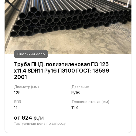
В наличии мало
Труба ПНД, полиэтиленовая ПЭ 125
х11.4 SDR11 Ру16 ПЭ100 ГОСТ: 18599-
2001
Диаметр (мм)
Давление
125
Ру16
SDR
Толщина стенки (мм)
11
11.4
от 624 р.
/м
*актуальная цена по запросу