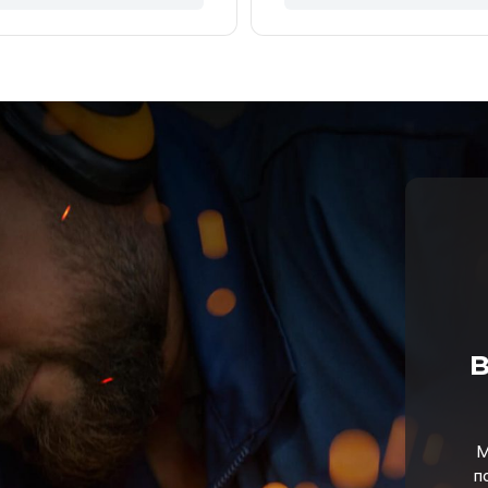
в
М
п