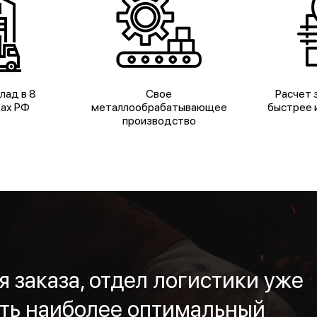
лад в 8
Свое
Расчет з
дах РФ
металлообрабатывающее
быстрее и
производство
 заказа, отдел логистики уже
ть наиболее оптимальный