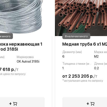
и много
В наличии много
ока нержавеющая 1
Медная труба 6 х1 М2
rod 318Si
Диаметр (мм)
Марка м
6
М2
мм)
Маркировка
OK Autrod 318Si
Толщина стенки (мм)
Длина (м
1
0.2
7 618 р.
/т
я цена по запросу
от 2 253 205 р.
/т
*актуальная цена по запросу
+
+