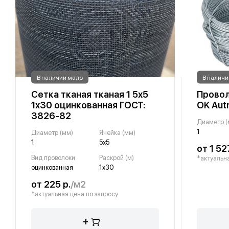
В наличии мало
В наличи
Сетка тканая тканая 1 5х5
Провол
1х30 оцинкованная ГОСТ:
OK Aut
3826-82
Диаметр (
1
Диаметр (мм)
Ячейка (мм)
1
5х5
от 1 52
Вид проволоки
Раскрой (м)
*актуальна
оцинкованная
1х30
от 225 р.
/м2
*актуальная цена по запросу
+