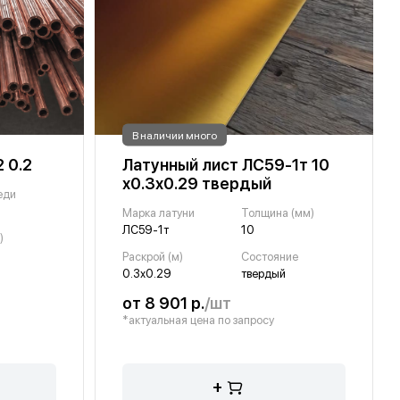
В наличии много
 0.2
Латунный лист ЛС59-1т 10
х0.3х0.29 твердый
еди
Марка латуни
Толщина (мм)
ЛС59-1т
10
)
Раскрой (м)
Состояние
0.3х0.29
твердый
от 8 901 р.
/шт
*актуальная цена по запросу
+