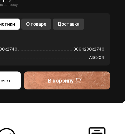
по запросу
истики
О товаре
Доставка
00х2740 :
306 1200х2740
AISI304
В корзину
 счёт