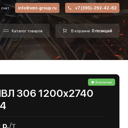
 счёт
info@smt-group.ru
+7 (395)-292-42-82
Каталог товаров
В корзине:
0 позиций
В наличии
ПВЛ 306 1200х2740
04
 р.
/т