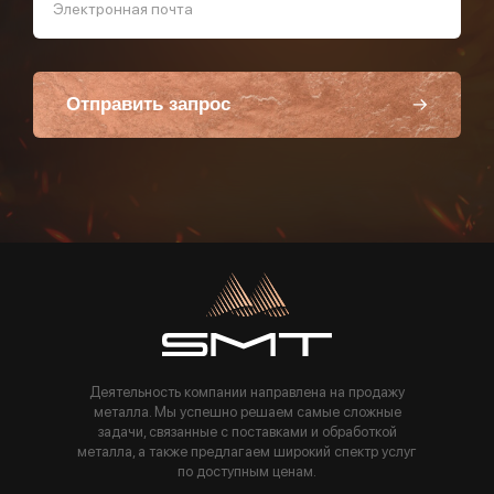
Электронная почта
Отправить запрос
Пользуясь данной формой вы соглашаетесь с политикой компании
Деятельность компании направлена на продажу
металла. Мы успешно решаем самые сложные
задачи, связанные с поставками и обработкой
металла, а также предлагаем широкий спектр услуг
по доступным ценам.