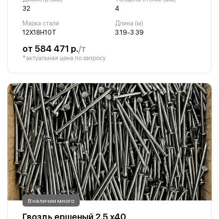
32
4
Марка стали
Длина (м)
12Х18Н10Т
3.19-3.39
от 584 471 р.
/т
*актуальная цена по запросу
В наличии много
Гвоздь ершеный 2.5 х40