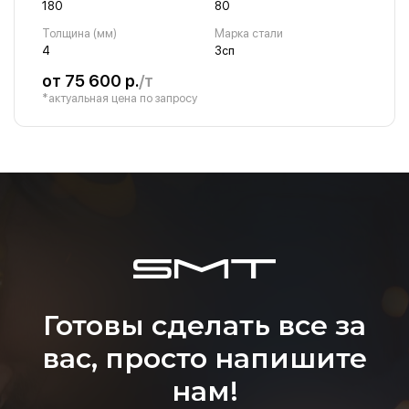
180
80
Толщина (мм)
Марка стали
4
3сп
от 75 600 р.
/т
*актуальная цена по запросу
Готовы сделать все за
вас, просто напишите
нам!