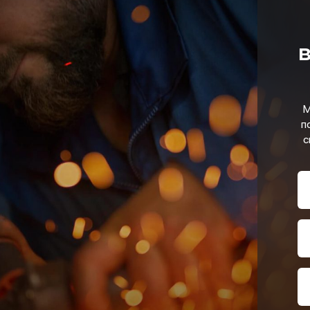
в
М
п
с