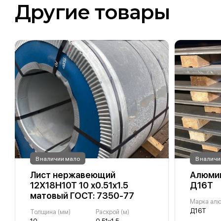
Другие товары
В наличии мало
В наличи
Лист нержавеющий
Алюмин
12Х18Н10Т 10 х0.51х1.5
Д16Т
матовый ГОСТ: 7350-77
Марка ал
Д16Т
Толщина (мм)
Раскрой (м)