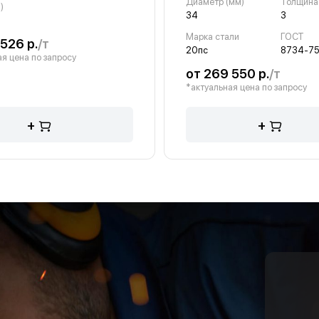
Диаметр (мм)
)
34
3
Марка стали
ГОСТ
526 р.
/т
20пс
8734-75
я цена по запросу
от 269 550 р.
/т
*актуальная цена по запросу
+
+