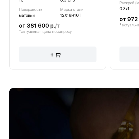
10
0.51х1.5
Раскрой (м
0.3х1
Поверхность
Марка стали
матовый
12Х18Н10Т
от 972 
от 381 600 р.
/т
*актуальна
*актуальная цена по запросу
+