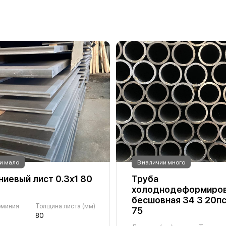
и мало
В наличии много
иевый лист 0.3х1 80
Труба
холоднодеформиров
бесшовная 34 3 20п
юминия
Толщина листа (мм)
75
80