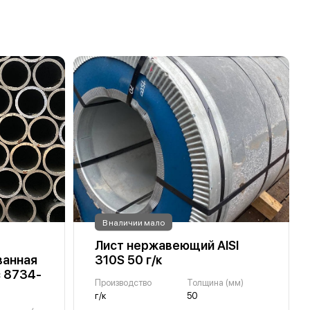
В наличии мало
Лист нержавеющий AISI
анная
310S 50 г/к
с 8734-
Производство
Толщина (мм)
г/к
50