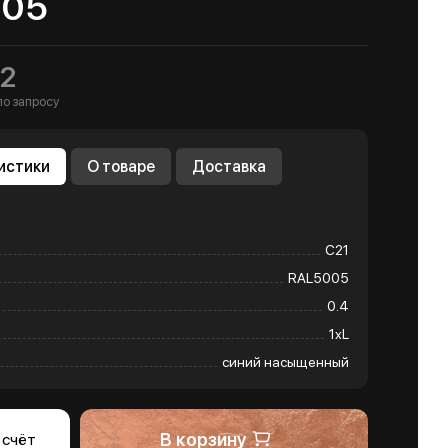
005
2
по запросу
истики
О товаре
Доставка
С21
RAL5005
0.4
1хL
синий насыщенный
В корзину
 счёт