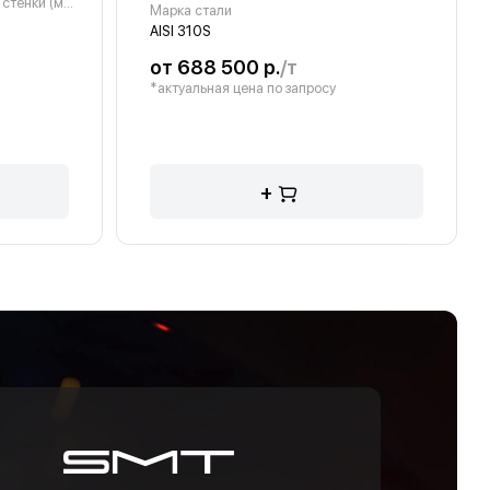
Толщина стенки (мм)
Марка стали
AISI 310S
от 688 500 р.
/т
*актуальная цена по запросу
+