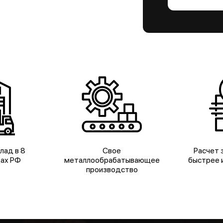
лад в 8
Свое
Расчет з
дах РФ
металлообрабатывающее
быстрее и
производство