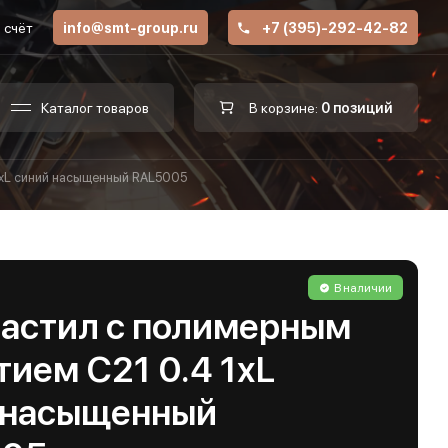
 счёт
info@smt-group.ru
+7 (395)-292-42-82
Каталог товаров
В корзине:
0 позиций
1хL синий насыщенный RAL5005
В наличии
астил с полимерным
ием С21 0.4 1хL
 насыщенный