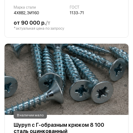
Марка стали
ГОСТ
4Х8В2, ЭИ160
1133-71
от 90 000 р.
/т
*актуальная цена по запросу
В наличии мало
Шуруп с Г-образным крюком 8 100
сталь оцинкованный